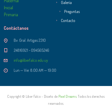
Maternal
Galería
Inicial
Preguntas
Primaria
Contacto
Contáctanos
Bv. Gral. Artigas 2310
24816921 - 094565246
info@liberfalco.edu.uy
Lun — Vie: 8.00 AM — 19.00
Copyright © Líber Falco - Diseño de
Pixel Dreams
. Todos los derechos
reservados.