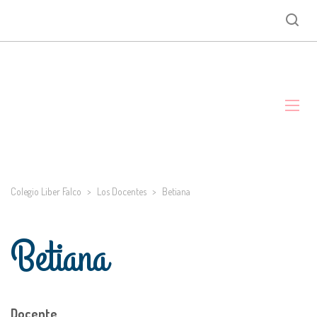
Colegio Liber Falco
>
Los Docentes
>
Betiana
Betiana
Docente