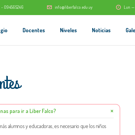
1 - 094565246
info@liberfalco.edu.uy
Lun —
gio
Docentes
Niveles
Noticias
Gale
ntes
nas para ir a Liber Falco?
más alumnos y educadoras, es necesario que los niños