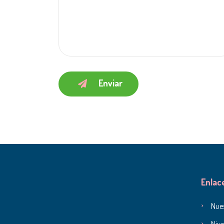
Enviar
Enlac
Nues